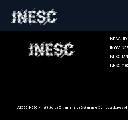
INESC
INESC
CO
INESC-
ID
INOV
INE
INESC
M
INESC
TE
©2026 INESC - Instituto de Engenharia de Sistemas e Computadores / All r