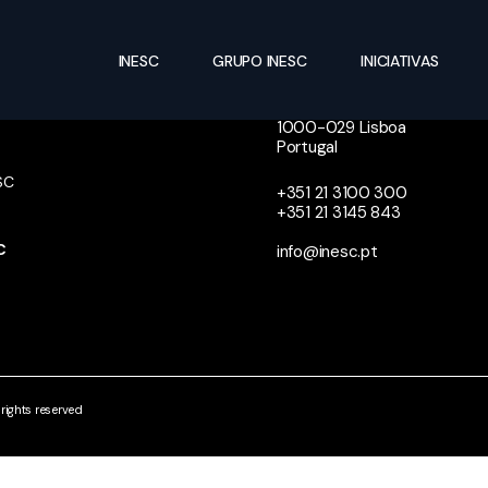
INESC
GRUPO INESC
INICIATIVAS
Rua Alves Redol, 9
IMBRA
1000-029 Lisboa
Portugal
SC
+351 21 3100 300
+351 21 3145 843
N
C
info@inesc.pt
ights reserved