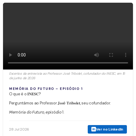
Excertos da entrevista ao Professor José Tribolet, cofundador do INESC, em 15
de junho de 2026
MEMÓRIA DO FUTURO – EPISÓDIO 1
O que é o 𝐈𝐍𝐄𝐒𝐂?
Perguntámos ao Professor 𝐉𝐨𝐬é 𝐓𝐫𝐢𝐛𝐨𝐥𝐞𝐭, seu cofundador.
𝘔𝘦𝘮ó𝘳𝘪𝘢 𝘥𝘰 𝘍𝘶𝘵𝘶𝘳𝘰, 𝘦𝘱𝘪𝘴ó𝘥𝘪𝘰 1.
28 Jul 2026
Ver no LinkedIn