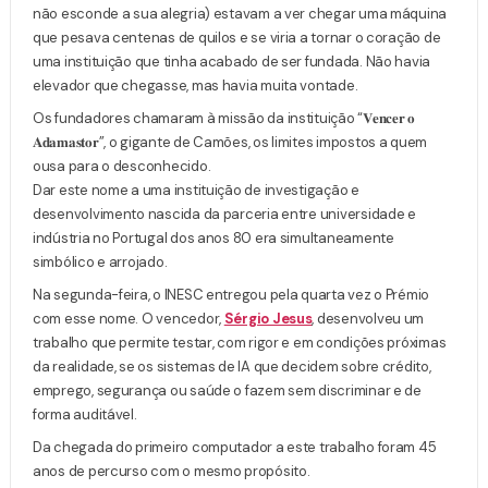
não esconde a sua alegria) estavam a ver chegar uma máquina
que pesava centenas de quilos e se viria a tornar o coração de
uma instituição que tinha acabado de ser fundada. Não havia
elevador que chegasse, mas havia muita vontade.
Os fundadores chamaram à missão da instituição “𝐕𝐞𝐧𝐜𝐞𝐫 𝐨
𝐀𝐝𝐚𝐦𝐚𝐬𝐭𝐨𝐫”, o gigante de Camões, os limites impostos a quem
ousa para o desconhecido.
Dar este nome a uma instituição de investigação e
desenvolvimento nascida da parceria entre universidade e
indústria no Portugal dos anos 80 era simultaneamente
simbólico e arrojado.
Na segunda-feira, o INESC entregou pela quarta vez o Prémio
com esse nome. O vencedor,
Sérgio Jesus
, desenvolveu um
trabalho que permite testar, com rigor e em condições próximas
da realidade, se os sistemas de IA que decidem sobre crédito,
emprego, segurança ou saúde o fazem sem discriminar e de
forma auditável.
Da chegada do primeiro computador a este trabalho foram 45
anos de percurso com o mesmo propósito.