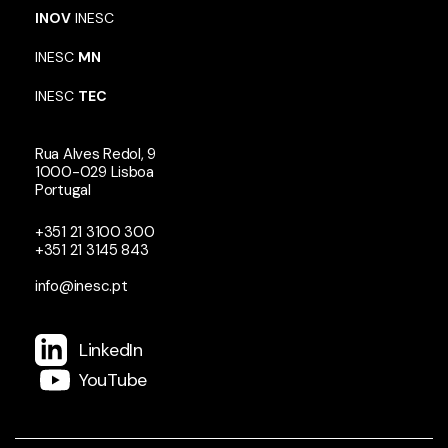
INOV
INESC
INESC
MN
INESC
TEC
Rua Alves Redol, 9
1000-029 Lisboa
Portugal
+351 21 3100 300
+351 21 3145 843
info@inesc.pt
LinkedIn
YouTube