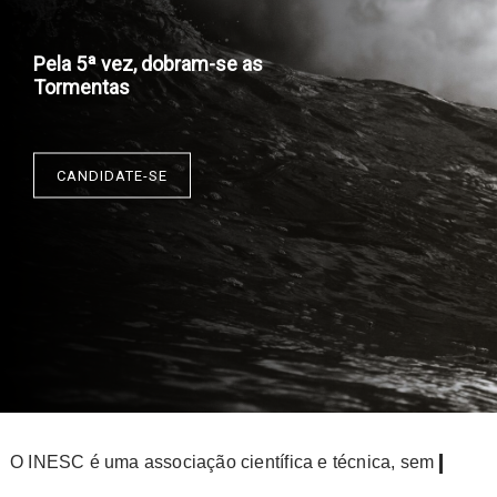
Pela 5ª vez, dobram-se as
Tormentas
CANDIDATE-SE
O
I
N
E
S
C
é
u
m
a
a
s
s
o
c
i
a
ç
ã
o
c
i
e
n
t
í
f
i
c
a
e
t
é
c
n
i
c
a
,
s
e
m
f
i
n
s
l
u
c
r
a
t
i