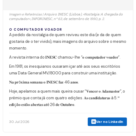
Imagem e Referências | 𝘈𝘳𝘲𝘶𝘪𝘷𝘰 𝘐𝘕𝘌𝘚𝘊 (𝘓𝘪𝘴𝘣𝘰𝘢), «𝘕𝘰𝘴𝘵𝘢𝘭𝘨𝘪𝘢: 𝘈 𝘤𝘩𝘦𝘨𝘢𝘥𝘢 𝘥𝘰
𝘤𝘰𝘮𝘱𝘶𝘵𝘢𝘥𝘰𝘳», 𝘐𝘕𝘍𝘖𝘙𝘐𝘕𝘌𝘚𝘊, 𝘯º 63, 𝘥𝘦 𝘴𝘦𝘵𝘦𝘮𝘣𝘳𝘰 𝘥𝘦 1990, 𝘱. 2.
O COMPUTADOR VOADOR
A pedido da nostalgia de quem reviveu este dia (e da de quem
gostaria de o ter vivido), mais imagens do arquivo sobre o mesmo
momento.
A revista interna do 𝐈𝐍𝐄𝐒𝐂 chamou-lhe “𝐨 𝐜𝐨𝐦𝐩𝐮𝐭𝐚𝐝𝐨𝐫 𝐯𝐨𝐚𝐝𝐨𝐫”.
Em 1981, os inesquianos ousaram içar até aos seus escritórios
uma Data General MV/8000 para construir uma instituição.
𝐍𝐚 𝐩𝐫ó𝐱𝐢𝐦𝐚 𝐬𝐞𝐦𝐚𝐧𝐚 𝐨 𝐈𝐍𝐄𝐒𝐂 𝐟𝐚𝐳 46 𝐚𝐧𝐨𝐬.
Hoje, apelamos a quem mais queira ousar “𝐕𝐞𝐧𝐜𝐞𝐫 𝐨 𝐀𝐝𝐚𝐦𝐚𝐬𝐭𝐨𝐫”, o
prémio que conta já com quatro edições. 𝐀𝐬 𝐜𝐚𝐧𝐝𝐢𝐝𝐚𝐭𝐮𝐫𝐚𝐬 à 5.ª
𝐞𝐝𝐢çã𝐨 𝐞𝐬𝐭ã𝐨 𝐚𝐛𝐞𝐫𝐭𝐚𝐬 𝐚𝐭é 26 𝐝𝐞 𝐎𝐮𝐭𝐮𝐛𝐫𝐨.
30 Jul 2026
Ver no LinkedIn