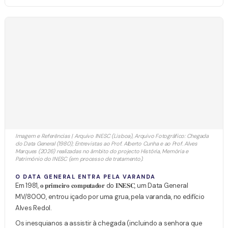
Imagem e Referências | Arquivo INESC (Lisboa), Arquivo Fotográfico: Chegada
do Data General (1980); Entrevistas ao Prof. Alberto Cunha e ao Prof. Alves
Marques (2026) realizadas no âmbito do projecto História, Memória e
Património do INESC (em processo de tratamento).
O DATA GENERAL ENTRA PELA VARANDA
Em 1981, 𝐨 𝐩𝐫𝐢𝐦𝐞𝐢𝐫𝐨 𝐜𝐨𝐦𝐩𝐮𝐭𝐚𝐝𝐨𝐫 do 𝐈𝐍𝐄𝐒𝐂, um Data General
MV/8000, entrou içado por uma grua, pela varanda, no edifício
Alves Redol.
Os inesquianos a assistir à chegada (incluindo a senhora que