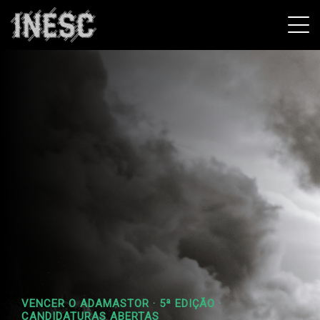
INESC
VENCER O ADAMASTOR · 5ª EDIÇÃO ·
CANDIDATURAS ABERTAS