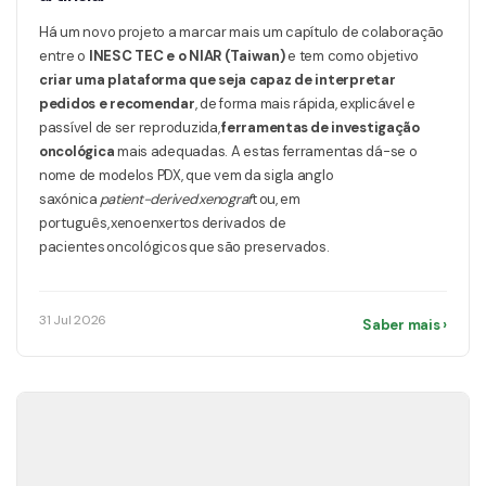
Há um novo projeto a marcar mais um capítulo de colaboração
entre o
INESC TEC e o NIAR (Taiwan)
e tem como objetivo
criar uma plataforma que seja capaz de interpretar
pedidos e recomendar
, de forma mais rápida, explicável e
passível de ser reproduzida,
ferramentas de investigação
oncológica
mais adequadas. A estas ferramentas dá-se o
nome de modelos PDX, que vem da sigla anglo
saxónica
patient-derived xenograf
t ou, em
português, xenoenxertos derivados de
pacientes oncológicos que são preservados.
31 Jul 2026
Saber mais ›