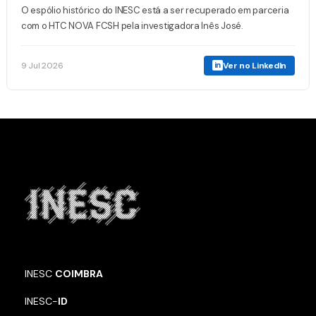
O espólio histórico do INESC está a ser recuperado em parceria
com o HTC NOVA FCSH pela investigadora Inês José.
9 Jul 2026
Ver no LinkedIn
INESC
COIMBRA
INESC-
ID