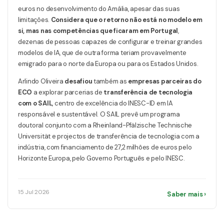
euros no desenvolvimento do Amália, apesar das suas
limitações.
Considera que o retorno não está no modelo em
si, mas nas competências que ficaram em Portugal
,
dezenas de pessoas capazes de configurar e treinar grandes
modelos de IA, que de outra forma teriam provavelmente
emigrado para o norte da Europa ou para os Estados Unidos.
Arlindo Oliveira
desafiou
também as
empresas parceiras do
ECO
a explorar parcerias de
transferência de tecnologia
com o SAIL
, centro de excelência do INESC-ID em IA
responsável e sustentável. O SAIL prevê um programa
doutoral conjunto com a Rheinland-Pfälzische Technische
Universität e projectos de transferência de tecnologia com a
indústria, com financiamento de 27,2 milhões de euros pelo
Horizonte Europa, pelo Governo Português e pelo INESC.
15 Jul 2026
Saber mais ›