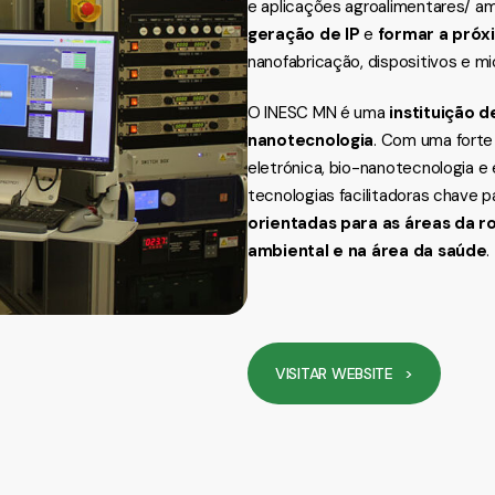
e aplicações agroalimentares/ am
geração de IP
e
formar a próx
nanofabricação, dispositivos e m
O INESC MN é uma
instituição 
nanotecnologia
. Com uma fort
eletrónica, bio-nanotecnologia 
tecnologias facilitadoras chave p
orientadas para as áreas da r
ambiental e na área da saúde
.
VISITAR WEBSITE