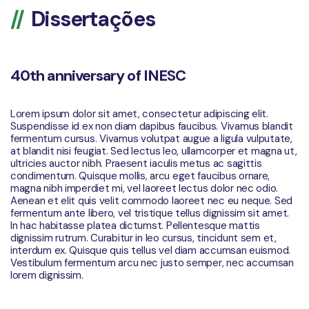
Dissertações
40th anniversary of INESC
Lorem ipsum dolor sit amet, consectetur adipiscing elit.
Suspendisse id ex non diam dapibus faucibus. Vivamus blandit
fermentum cursus. Vivamus volutpat augue a ligula vulputate,
at blandit nisi feugiat. Sed lectus leo, ullamcorper et magna ut,
ultricies auctor nibh. Praesent iaculis metus ac sagittis
condimentum. Quisque mollis, arcu eget faucibus ornare,
magna nibh imperdiet mi, vel laoreet lectus dolor nec odio.
Aenean et elit quis velit commodo laoreet nec eu neque. Sed
fermentum ante libero, vel tristique tellus dignissim sit amet.
In hac habitasse platea dictumst. Pellentesque mattis
dignissim rutrum. Curabitur in leo cursus, tincidunt sem et,
interdum ex. Quisque quis tellus vel diam accumsan euismod.
Vestibulum fermentum arcu nec justo semper, nec accumsan
lorem dignissim.