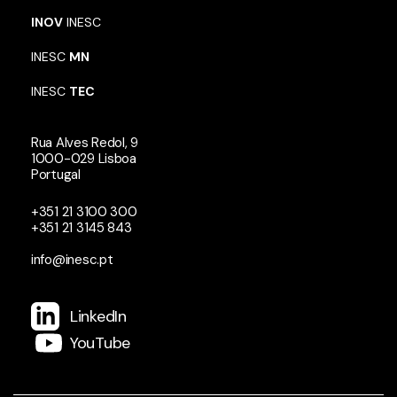
INOV
INESC
INESC
MN
INESC
TEC
Rua Alves Redol, 9
1000-029 Lisboa
Portugal
+351 21 3100 300
+351 21 3145 843
info@inesc.pt
LinkedIn
YouTube