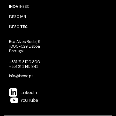
INOV
INESC
INESC
MN
INESC
TEC
Rua Alves Redol, 9
1000-029 Lisboa
Portugal
+351 21 3100 300
+351 21 3145 843
info@inesc.pt
LinkedIn
YouTube