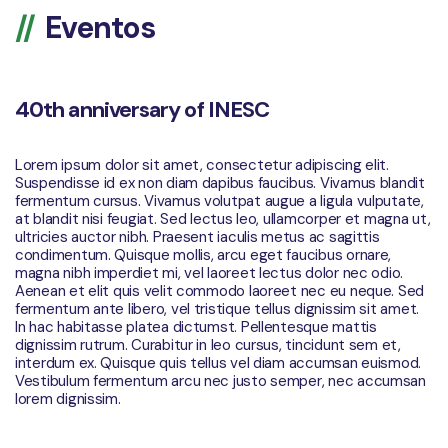
Eventos
40th anniversary of INESC
Lorem ipsum dolor sit amet, consectetur adipiscing elit.
Suspendisse id ex non diam dapibus faucibus. Vivamus blandit
fermentum cursus. Vivamus volutpat augue a ligula vulputate,
at blandit nisi feugiat. Sed lectus leo, ullamcorper et magna ut,
ultricies auctor nibh. Praesent iaculis metus ac sagittis
condimentum. Quisque mollis, arcu eget faucibus ornare,
magna nibh imperdiet mi, vel laoreet lectus dolor nec odio.
Aenean et elit quis velit commodo laoreet nec eu neque. Sed
fermentum ante libero, vel tristique tellus dignissim sit amet.
In hac habitasse platea dictumst. Pellentesque mattis
dignissim rutrum. Curabitur in leo cursus, tincidunt sem et,
interdum ex. Quisque quis tellus vel diam accumsan euismod.
Vestibulum fermentum arcu nec justo semper, nec accumsan
lorem dignissim.