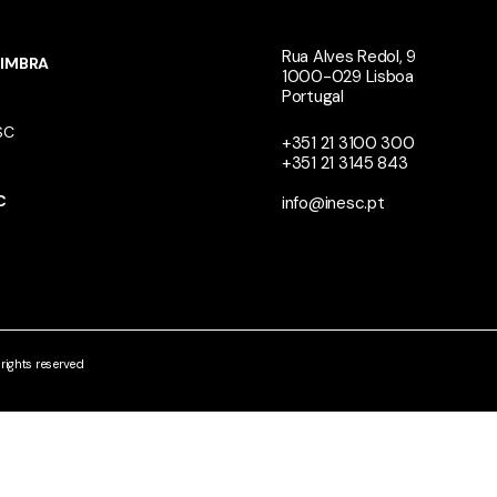
Rua Alves Redol, 9
IMBRA
1000-029 Lisboa
Portugal
SC
+351 21 3100 300
+351 21 3145 843
N
C
info@inesc.pt
ights reserved