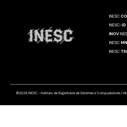
INESC
CO
INESC-
ID
INOV
INE
INESC
M
INESC
TE
©2026 INESC - Instituto de Engenharia de Sistemas e Computadores / All r