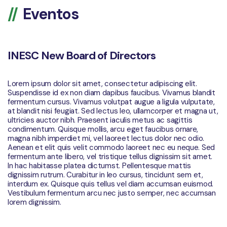
Eventos
INESC New Board of Directors
Lorem ipsum dolor sit amet, consectetur adipiscing elit.
Suspendisse id ex non diam dapibus faucibus. Vivamus blandit
fermentum cursus. Vivamus volutpat augue a ligula vulputate,
at blandit nisi feugiat. Sed lectus leo, ullamcorper et magna ut,
ultricies auctor nibh. Praesent iaculis metus ac sagittis
condimentum. Quisque mollis, arcu eget faucibus ornare,
magna nibh imperdiet mi, vel laoreet lectus dolor nec odio.
Aenean et elit quis velit commodo laoreet nec eu neque. Sed
fermentum ante libero, vel tristique tellus dignissim sit amet.
In hac habitasse platea dictumst. Pellentesque mattis
dignissim rutrum. Curabitur in leo cursus, tincidunt sem et,
interdum ex. Quisque quis tellus vel diam accumsan euismod.
Vestibulum fermentum arcu nec justo semper, nec accumsan
lorem dignissim.