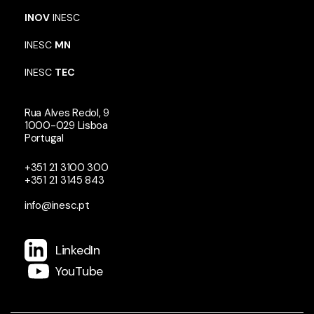
INOV
INESC
INESC
MN
INESC
TEC
Rua Alves Redol, 9
1000-029 Lisboa
Portugal
+351 21 3100 300
+351 21 3145 843
info@inesc.pt
LinkedIn
YouTube