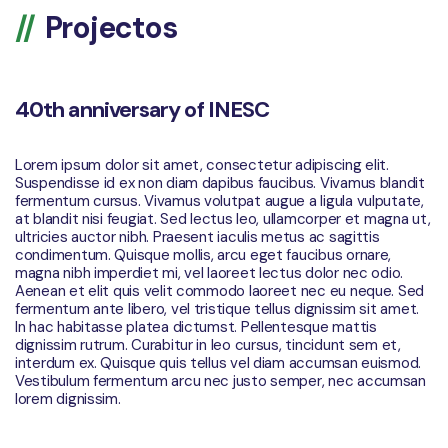
Projectos
40th anniversary of INESC
Lorem ipsum dolor sit amet, consectetur adipiscing elit.
Suspendisse id ex non diam dapibus faucibus. Vivamus blandit
fermentum cursus. Vivamus volutpat augue a ligula vulputate,
at blandit nisi feugiat. Sed lectus leo, ullamcorper et magna ut,
ultricies auctor nibh. Praesent iaculis metus ac sagittis
condimentum. Quisque mollis, arcu eget faucibus ornare,
magna nibh imperdiet mi, vel laoreet lectus dolor nec odio.
Aenean et elit quis velit commodo laoreet nec eu neque. Sed
fermentum ante libero, vel tristique tellus dignissim sit amet.
In hac habitasse platea dictumst. Pellentesque mattis
dignissim rutrum. Curabitur in leo cursus, tincidunt sem et,
interdum ex. Quisque quis tellus vel diam accumsan euismod.
Vestibulum fermentum arcu nec justo semper, nec accumsan
lorem dignissim.