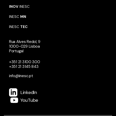
INOV
INESC
INESC
MN
INESC
TEC
Rua Alves Redol, 9
1000-029 Lisboa
Portugal
+351 21 3100 300
+351 21 3145 843
info@inesc.pt
LinkedIn
YouTube