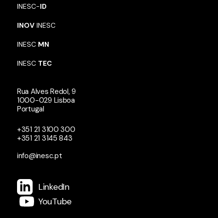
INESC-
ID
INOV
INESC
INESC
MN
INESC
TEC
Rua Alves Redol, 9
1000-029 Lisboa
Portugal
+351 21 3100 300
+351 21 3145 843
info@inesc.pt
LinkedIn
YouTube