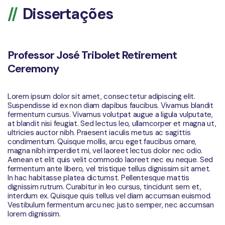
Dissertações
Professor José Tribolet Retirement
Ceremony
Lorem ipsum dolor sit amet, consectetur adipiscing elit.
Suspendisse id ex non diam dapibus faucibus. Vivamus blandit
fermentum cursus. Vivamus volutpat augue a ligula vulputate,
at blandit nisi feugiat. Sed lectus leo, ullamcorper et magna ut,
ultricies auctor nibh. Praesent iaculis metus ac sagittis
condimentum. Quisque mollis, arcu eget faucibus ornare,
magna nibh imperdiet mi, vel laoreet lectus dolor nec odio.
Aenean et elit quis velit commodo laoreet nec eu neque. Sed
fermentum ante libero, vel tristique tellus dignissim sit amet.
In hac habitasse platea dictumst. Pellentesque mattis
dignissim rutrum. Curabitur in leo cursus, tincidunt sem et,
interdum ex. Quisque quis tellus vel diam accumsan euismod.
Vestibulum fermentum arcu nec justo semper, nec accumsan
lorem dignissim.