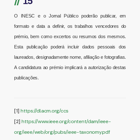
//
15
O INESC e o Jornal Público poderão publicar, em
formato e data a definir, os trabalhos vencedores do
prémio, bem como excertos ou resumos dos mesmos.
Esta publicação poderá incluir dados pessoais dos
laureados, designadamente nome, afiliação e fotografias.
A candidatura ao prémio implicará a autorização destas
publicações.
https://dl.acm.org/ccs
[1]
https://www.ieee.org/content/dam/ieee-
[2]
org/ieee/web/org/pubs/ieee-taxonomy.pdf